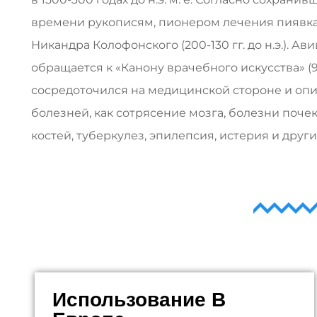
времени рукописям, пионером лечения пиявка
Никандра Колофонского (200-130 гг. до н.э.). Ав
обращается к «Канону врачебного искусства» (9-
сосредоточился на медицинской стороне и оп
болезней, как сотрясение мозга, болезни почек
костей, туберкулез, эпилепсия, истерия и друг
Использование В