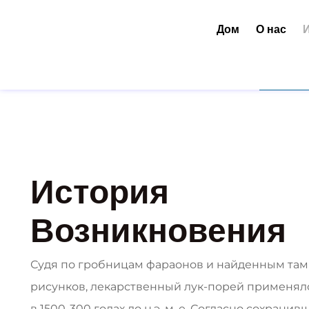
Дом
О нас
История
Возникновения
Судя по гробницам фараонов и найденным та
рисунков, лекарственный лук-порей применял
в 1500-300 годах до н.э. м. е. Согласно сохрани