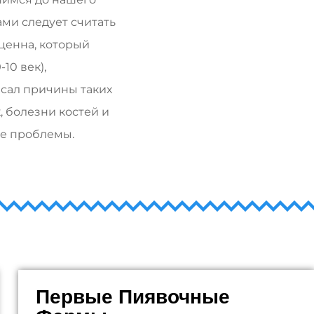
ми следует считать
иценна, который
10 век),
исал причины таких
, болезни костей и
ие проблемы.
Первые Пиявочные