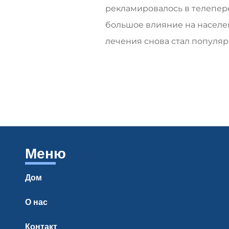
рекламировалось в телеперед
большое влияние на населе
лечения снова стал популя
Меню
Дом
О нас
Контакт