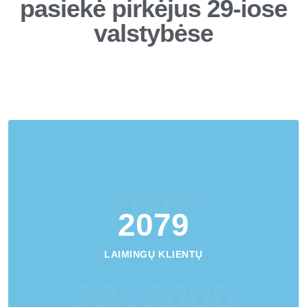
pasiekė pirkėjus 29-iose
valstybėse
2079
2079
LAIMINGŲ KLIENTŲ
2016000