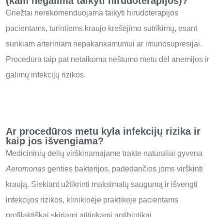
(kam negalima taikyti hirudoterapijos)?
Griežtai nerekomenduojama taikyti hirudoterapijos
pacientams, turintiems kraujo krešėjimo sutrikimų, esant
sunkiam arteriniam nepakankamumui ar imunosupresijai.
Procedūra taip pat netaikoma nėštumo metu dėl anemijos ir
galimų infekcijų rizikos.
Ar procedūros metu kyla infekcijų rizika ir
kaip jos išvengiama?
Medicininių dėlių virškinamajame trakte natūraliai gyvena
Aeromonas
genties bakterijos, padedančios joms virškinti
kraują.
Siekiant užtikrinti maksimalų saugumą ir išvengti
infekcijos rizikos, klinikinėje praktikoje pacientams
profilaktiškai skiriami atitinkami antibiotikai.