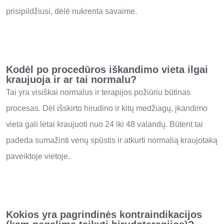
prisipildžiusi, dėlė nukrenta savaime.
Kodėl po procedūros iškandimo vieta ilgai
kraujuoja ir ar tai normalu?
Tai yra visiškai normalus ir terapijos požiūriu būtinas
procesas.
Dėl išskirto hirudino ir kitų medžiagų, įkandimo
vieta gali lėtai kraujuoti nuo 24 iki 48 valandų.
Būtent tai
padeda sumažinti venų spūstis ir atkurti normalią kraujotaką
paveiktoje vietoje.
Kokios yra pagrindinės kontraindikacijos