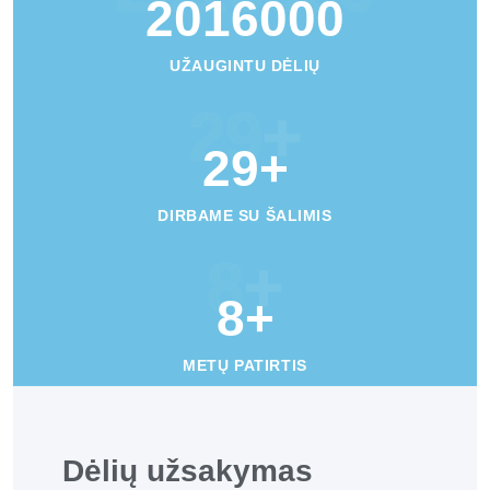
2016000
UŽAUGINTU DĖLIŲ
29
+
29
+
DIRBAME SU ŠALIMIS
8
+
8
+
METŲ PATIRTIS
Dėlių užsakymas