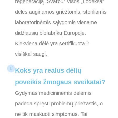
regeneraciją. Svarbu: Visos „Lodeksa“
dėlės auginamos griežtomis, steriliomis
laboratorinėmis sąlygomis viename
didžiausių biofabrikų Europoje.
Kiekviena dėlė yra sertifikuota ir
visiškai saugi.
Koks yra realus dėlių
poveikis žmogaus sveikatai?
Gydymas medicininėmis dėlėmis
padeda spręsti problemų priežastis, o
ne tik maskuoti simptomus. Tai