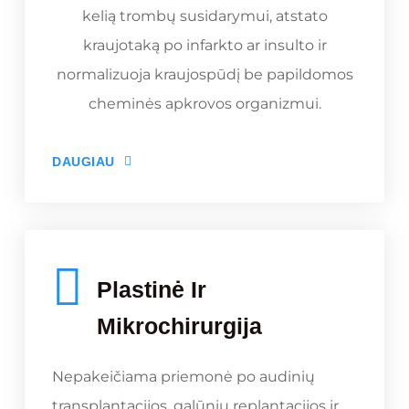
kelią trombų susidarymui, atstato
kraujotaką po infarkto ar insulto ir
normalizuoja kraujospūdį be papildomos
cheminės apkrovos organizmui.
DAUGIAU
Plastinė Ir
Mikrochirurgija
Nepakeičiama priemonė po audinių
transplantacijos, galūnių replantacijos ir