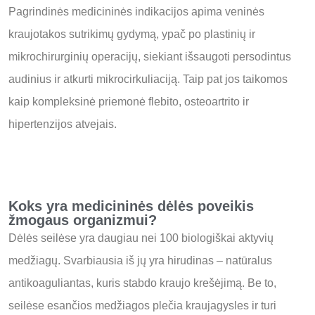
Pagrindinės medicininės indikacijos apima veninės
kraujotakos sutrikimų gydymą, ypač po plastinių ir
mikrochirurginių operacijų, siekiant išsaugoti persodintus
audinius ir atkurti mikrocirkuliaciją.
Taip pat jos taikomos
kaip kompleksinė priemonė flebito, osteoartrito ir
hipertenzijos atvejais.
Koks yra medicininės dėlės poveikis
žmogaus organizmui?
Dėlės seilėse yra daugiau nei 100 biologiškai aktyvių
medžiagų.
Svarbiausia iš jų yra hirudinas – natūralus
antikoaguliantas, kuris stabdo kraujo krešėjimą.
Be to,
seilėse esančios medžiagos plečia kraujagysles ir turi