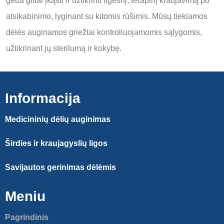
geba giliai įkąsti ir užtikrinti ilgesnį, terapinį kraujavimą po
atsikabinimo, lyginant su kitomis rūšimis.
Mūsų tiekiamos
dėlės auginamos griežtai kontroliuojamomis sąlygomis,
užtikrinant jų sterilumą ir kokybę.
Informacija
Medicininių dėlių auginimas
Širdies ir kraujagyslių ligos
Savijautos gerinimas dėlėmis
Meniu
Pagrindinis