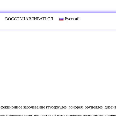
ВОССТАНАВЛИВАТЬСЯ
Русский
екционное заболевание (туберкулез, гонорея, бруцеллез, дизенте
тся гирудотерапия, при которой используются медицинские пияв