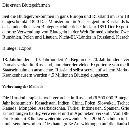
Die ersten Blutegelfarmen
Seit die Blutegelvorkommen in ganz Europa und Russland im Jahr 184
eingeschränkt. 1850 Das Ministerium für Staatseigentum Russlands ha
entstanden die ersten Blutegelzuchtbetriebe. im Jahr 1851 Der Export
enorme Verwendung von Blutegeln in der Welt für medizinische Zwecke
Rumänien, Polen und Litauen. Nicht-EU-Länder in Russland, Kasach
Blutegel-Export
18. Jahrhundert – 19. Jahrhundert Zu Beginn des 20. Jahrhunderts v
Damals verkaufte Russland, nur einer der vielen Exporteure von medi
Staatseinnahmen ausmachte. Russland selbst setzte auf seinem Markt e
Krankenhäusern wurden 4,5 Millionen Blutegel eingesetzt.
Verbreitung der Methode
Die Hirudotherapie ist weit verbreitet in Russland (6.500.000 Blute
Jahr konsumiert). Kasachstan, Indien, China, Polen, Slowakei, Tsch
Kanada, Mongolei, Aserbaidschan, Türkei, Indonesien, Spanien, Griec
Einrichtungen häufig verwendet und in Apotheken verkauft. Von 198
Druskininkai-Kliniken weiterhin verwendet. Seit 2004 Nachdem in 
umfassend beworben. Dies hatte große Auswirkungen auf die litaui