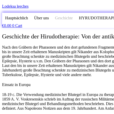
Lodeksa leeches
Hauptsächlich
Über uns
Geschichte
HYRUDOTHERAP
€
0.00
0
Cart
Geschichte der Hirudotherapie: Von der anti
Nach den Gräbern der Pharaonen und den dort gefundenen Fragmenten
bis in unsere Zeit erhaltenen Manuskripten gilt Nikander aus Kolopho
große Beachtung schenkte zu medizinischen Blutegeln und beschrie
Epilepsie, Hysterie u.v.m. Den Gräbern der Pharaonen und den dort 
Laut den bis in unsere Zeit erhaltenen Manuskripten gilt Nikander au
Jahrhundert) große Beachtung schenkte zu medizinischen Blutegeln
Tuberkulose, Epilepsie, Hysterie und viele andere mehr.
Einsatz in Europa
18-19 c. Die Verwendung medizinischer Blutegel in Europa zu therap
1859 A. V. Voskresenskis schrieb im Auftrag der russischen Militärm
medizinischer Blutegel und Behandlungsmethoden beschrieben. Dies 
definiert. Aus Napoleons Notizen aus dem 19. Jahrhundert. Am Anfang