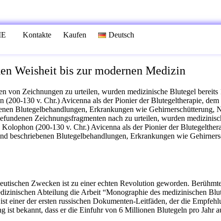
IE
Kontakte
Kaufen
Deutsch
ken Weisheit bis zur modernen Medizin
 von Zeichnungen zu urteilen, wurden medizinische Blutegel bereits 
n (200-130 v. Chr.) Avicenna als der Pionier der Blutegeltherapie, dem
benen Blutegelbehandlungen, Erkrankungen wie Gehirnerschütterung, 
gefundenen Zeichnungsfragmenten nach zu urteilen, wurden medizinisch
s Kolophon (200-130 v. Chr.) Avicenna als der Pionier der Blutegelthe
 und beschriebenen Blutegelbehandlungen, Erkrankungen wie Gehirner
eutischen Zwecken ist zu einer echten Revolution geworden. Berühmte 
edizinischen Abteilung die Arbeit “Monographie des medizinischen Blu
ist einer der ersten russischen Dokumenten-Leitfäden, der die Empfe
 ist bekannt, dass er die Einfuhr von 6 Millionen Blutegeln pro Jahr