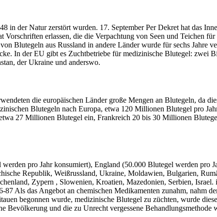
8 in der Natur zerstört wurden. 17. September Per Dekret hat das In
t Vorschriften erlassen, die die Verpachtung von Seen und Teichen fü
 von Blutegeln aus Russland in andere Länder wurde für sechs Jahre ve
. In der EU gibt es Zuchtbetriebe für medizinische Blutegel: zwei Bi
stan, der Ukraine und anderswo.
erwendeten die europäischen Länder große Mengen an Blutegeln, da die
zinischen Blutegeln nach Europa, etwa 120 Millionen Blutegel pro Jahr
twa 27 Millionen Blutegel ein, Frankreich 20 bis 30 Millionen Blutege
gel werden pro Jahr konsumiert), England (50.000 Blutegel werden pro
echische Republik, Weißrussland, Ukraine, Moldawien, Bulgarien, Rumä
henland, Zypern , Slowenien, Kroatien, Mazedonien, Serbien, Israel. i
6-87 Als das Angebot an chemischen Medikamenten zunahm, nahm der B
Litauen begonnen wurde, medizinische Blutegel zu züchten, wurde di
sche Bevölkerung und die zu Unrecht vergessene Behandlungsmethode w