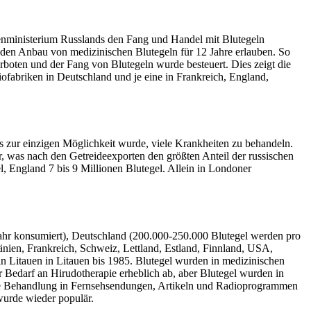
nenministerium Russlands den Fang und Handel mit Blutegeln
r den Anbau von medizinischen Blutegeln für 12 Jahre erlauben. So
rboten und der Fang von Blutegeln wurde besteuert. Dies zeigt die
ofabriken in Deutschland und je eine in Frankreich, England,
s zur einzigen Möglichkeit wurde, viele Krankheiten zu behandeln.
, was nach den Getreideexporten den größten Anteil der russischen
l, England 7 bis 9 Millionen Blutegel. Allein in Londoner
 Jahr konsumiert), Deutschland (200.000-250.000 Blutegel werden pro
nien, Frankreich, Schweiz, Lettland, Estland, Finnland, USA,
n Litauen in Litauen bis 1985. Blutegel wurden in medizinischen
edarf an Hirudotherapie erheblich ab, aber Blutegel wurden in
ese Behandlung in Fernsehsendungen, Artikeln und Radioprogrammen
urde wieder populär.