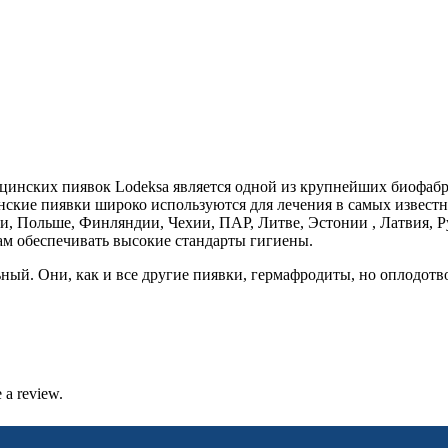
дицинских пиявок Lodeksa является одной из крупнейших биофа
кие пиявки широко используются для лечения в самых известн
, Польше, Финляндии, Чехии, ПАР, Литве, Эстонии , Латвия, 
ам обеспечивать высокие стандарты гигиены.
й. Они, как и все другие пиявки, гермафродиты, но оплодотво
 a review.