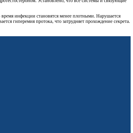
отестостероном. Установлено, что все системы и связующие
о время инфекции становятся менее плотными. Нарушается
ается гиперемия протока, что затрудняет прохождение секрета.