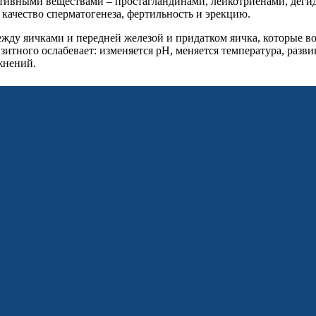
ивными веществами – простагландинами, лейкотриенами, дегидр
качество сперматогенеза, фертильность и эрекцию.
жду яичками и передней железой и придатком яичка, которые в
тного ослабевает: изменяется рН, меняется температура, развив
жнений.