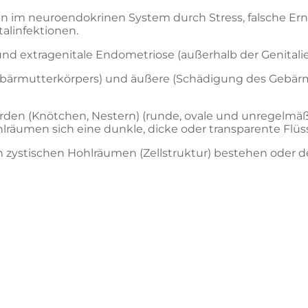
n im neuroendokrinen System durch Stress, falsche Er
alinfektionen.
und extragenitale Endometriose (außerhalb der Genitali
ärmutterkörpers) und äußere (Schädigung des Gebärmutte
den (Knötchen, Nestern) (runde, ovale und unregelmäß
räumen sich eine dunkle, dicke oder transparente Flüss
ystischen Hohlräumen (Zellstruktur) bestehen oder de