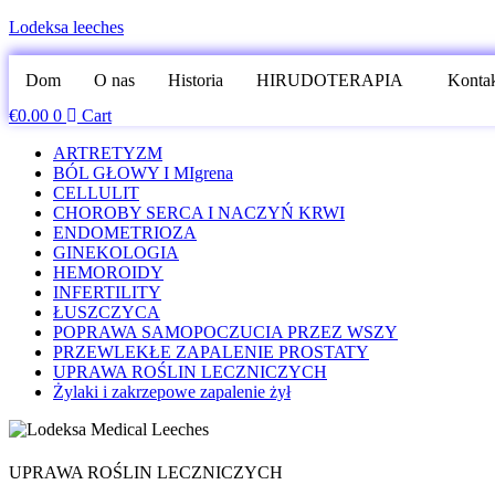
Lodeksa leeches
Dom
O nas
Historia
HIRUDOTERAPIA
Konta
€
0.00
0
Cart
ARTRETYZM
BÓL GŁOWY I MIgrena
CELLULIT
CHOROBY SERCA I NACZYŃ KRWI
ENDOMETRIOZA
GINEKOLOGIA
HEMOROIDY
INFERTILITY
ŁUSZCZYCA
POPRAWA SAMOPOCZUCIA PRZEZ WSZY
PRZEWLEKŁE ZAPALENIE PROSTATY
UPRAWA ROŚLIN LECZNICZYCH
Żylaki i zakrzepowe zapalenie żył
UPRAWA ROŚLIN LECZNICZYCH