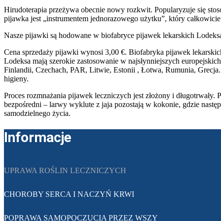
Hirudoterapia przeżywa obecnie nowy rozkwit. Popularyzuje się sto
pijawka jest „instrumentem jednorazowego użytku”, który całkowicie 
Nasze pijawki są hodowane w biofabryce pijawek lekarskich Lodeks
Cena sprzedaży pijawki wynosi 3,00 €. Biofabryka pijawek lekarskic
Lodeksa mają szerokie zastosowanie w najsłynniejszych europejskich s
Finlandii, Czechach, PAR, Litwie, Estonii , Łotwa, Rumunia, Grec
higieny.
Proces rozmnażania pijawek leczniczych jest złożony i długotrwały. 
bezpośredni – larwy wyklute z jaja pozostają w kokonie, gdzie nast
samodzielnego życia.
Informacje
UPRAWA ROŚLIN LECZNICZYCH
CHOROBY SERCA I NACZYŃ KRWI
POPRAWA SAMOPOCZUCIA PRZEZ WSZY