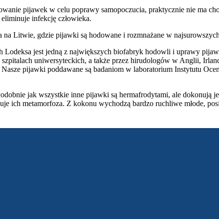
sowanie pijawek w celu poprawy samopoczucia, praktycznie nie ma ch
eliminuje infekcję człowieka.
a na Litwie, gdzie pijawki są hodowane i rozmnażane w najsurowszych
h Lodeksa jest jedną z największych biofabryk hodowli i uprawy pijaw
zpitalach uniwersyteckich, a także przez hirudologów w Anglii, Irlandi
ja. Nasze pijawki poddawane są badaniom w laboratorium Instytutu 
Podobnie jak wszystkie inne pijawki są hermafrodytami, ale dokonują j
ępuje ich metamorfoza. Z kokonu wychodzą bardzo ruchliwe młode, posi