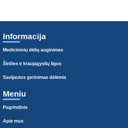
Informacija
Medicininių dėlių auginimas
Širdies ir kraujagyslių ligos
Savijautos gerinimas dėlėmis
Meniu
Pagrindinis
Apie mus