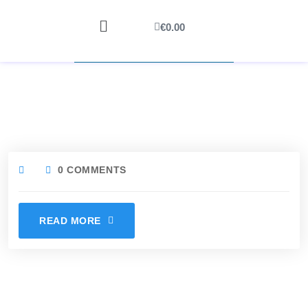
€
0.00
0 COMMENTS
READ MORE