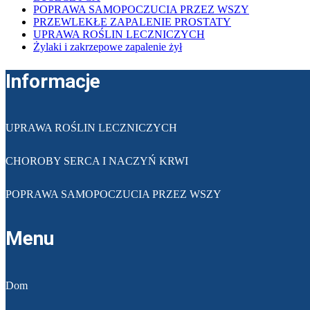
POPRAWA SAMOPOCZUCIA PRZEZ WSZY
PRZEWLEKŁE ZAPALENIE PROSTATY
UPRAWA ROŚLIN LECZNICZYCH
Żylaki i zakrzepowe zapalenie żył
Informacje
UPRAWA ROŚLIN LECZNICZYCH
CHOROBY SERCA I NACZYŃ KRWI
POPRAWA SAMOPOCZUCIA PRZEZ WSZY
Menu
Dom